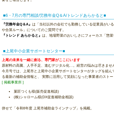
■6・7月の専門相談/労務年金Q＆A/トレンドあらかると■
『労務年金Q＆A』
は「当社以外の会社でも勤務している従業員がいる
や合算ルール」についてのご質問です。
『トレンド あらかると』
は、地場野菜のおいしさにフォーカス「惣菜食
■上尾中小企業サポートセンター■
上尾の未来を一緒に創る、専門家がここにいます
原材料の高騰、人手不足、進むデジタル化…。経営の悩みは尽きませ
今月号では、上尾市と上尾中小企業サポートセンターがタッグを組ん
る最新の補助金情報と、 実際に活用して笑顔になった事業者のストー
[ 掲載事業所 ]
菓匠つくも様(販売促進相談)
(株)シャローム様(DX促進補助金相談)
併せて「令和8年度 上尾市補助金ラインナップ」を掲載。