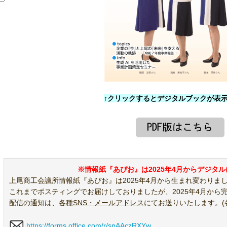
↑クリックするとデジタルブックが表
※情報紙『あぴお』は2025年4月からデジタ
上尾商工会議所情報紙『あぴお』は2025年4月から生まれ変わりま
これまでポスティングでお届けしておりましたが、2025年4月から
配信の通知は、
各種SNS・メールアドレス
にてお送りいたします。(
https://forms.office.com/r/spAAczRXYw