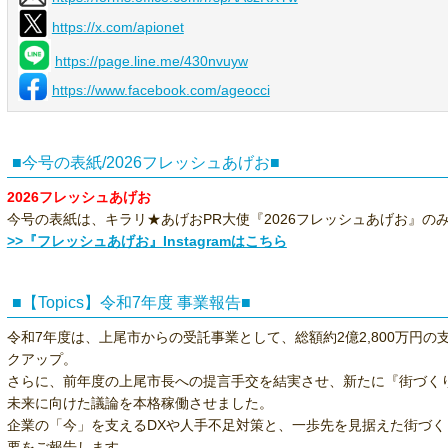
https://x.com/apionet
https://page.line.me/430nvuyw
https://www.facebook.com/ageocci
■今号の表紙/2026フレッシュあげお■
2026フレッシュあげお
今号の表紙は、キラリ★あげおPR大使『2026フレッシュあげお』の
>>『フレッシュあげお』Instagramはこちら
■【Topics】令和7年度 事業報告■
令和7年度は、上尾市からの受託事業として、総額約2億2,800万円
クアップ。
さらに、前年度の上尾市長への提言手交を結実させ、新たに『街づく
未来に向けた議論を本格稼働させました。
企業の「今」を支えるDXや人手不足対策と、一歩先を見据えた街づ
要をご報告します。