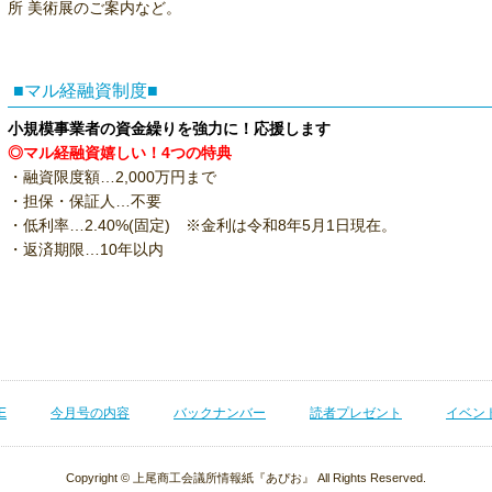
所 美術展のご案内など。
■マル経融資制度■
小規模事業者の資金繰りを強力に！応援します
◎マル経融資嬉しい！4つの特典
・融資限度額…2,000万円まで
・担保・保証人…不要
・低利率…2.40%(固定) ※金利は令和8年5月1日現在。
・返済期限…10年以内
E
今月号の内容
バックナンバー
読者プレゼント
イベン
Copyright © 上尾商工会議所情報紙『あぴお』 All Rights Reserved.