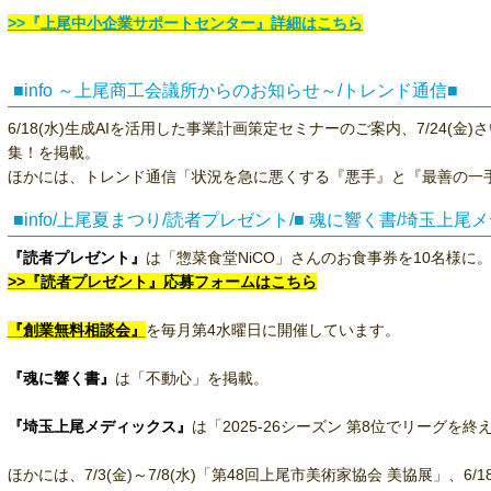
>>『上尾中小企業サポートセンター』詳細はこちら
■info ～上尾商工会議所からのお知らせ～/トレンド通信■
6/18(水)生成AIを活用した事業計画策定セミナーのご案内、7/24(
集！を掲載。
ほかには、トレンド通信「状況を急に悪くする『悪手』と『最善の一
■info/上尾夏まつり/読者プレゼント/■ 魂に響く書/埼玉上尾
『読者プレゼント』
は「惣菜食堂NiCO」さんのお食事券を10名様に
>>『読者プレゼント』応募フォームはこちら
『創業無料相談会』
を毎月第4水曜日に開催しています。
『魂に響く書』
は「不動心」を掲載。
『埼玉上尾メディックス』
は「2025-26シーズン 第8位でリーグを
ほかには、7/3(金)～7/8(水)「第48回上尾市美術家協会 美協展」、6/1