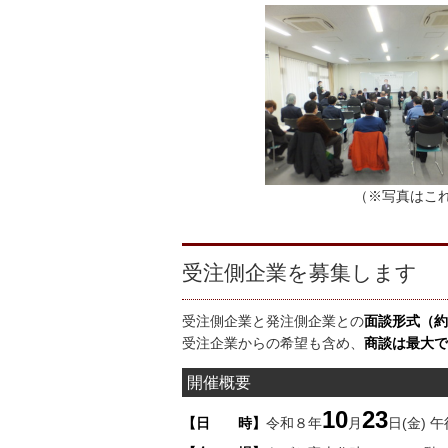
（※写真はこ
受注側企業を募集します
受注側企業と発注側企業との
面談形式（約
受注企業からの希望も含め、
商談は最大で
開催概要
10
23
【日 時】
令和８年
月
日(金) 