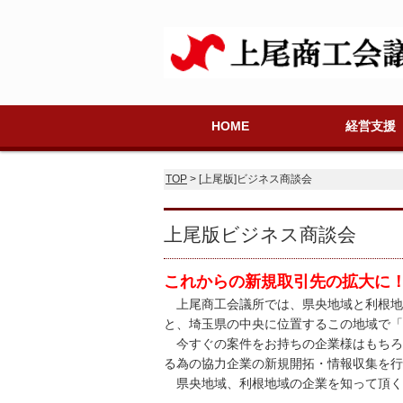
HOME
経営支援
金融相談
法律相談
税務相談
労務年金相談
記帳・税務相談
創業・起業支援
講演会・セミナ
今月のおもな予
TOP
> [上尾版]ビジネス商談会
上尾版ビジネス商談会
これからの新規取引先の拡大に
上尾商工会議所では、県央地域と利根地域
と、埼玉県の中央に位置するこの地域で「
今すぐの案件をお持ちの企業様はもちろ
る為の協力企業の新規開拓・情報収集を行
県央地域、利根地域の企業を知って頂く