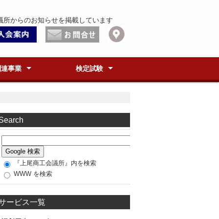
議所からのお知らせを掲載しています
関連事業
検定試験
取引商談会
ブ50
塾
ク(ABCEC)
あげお古紙リサイクル協議
アグランプリ
ちゼミ
まちフェス
☆あげおご当地グルメ
ぎょうざ
酒粕味噌らーめん
検定試験施行一覧
珠算・暗算・段位
簿記
日商PC検定
福祉住環境コーディネーター
環境社会検定(eco検定)
ビジネス実務法務検定
ビジネスマネジャー検定
APR概要＆回収実績
機密書類等資源共同リサイクル
インクカートリッジ共同回収
Search
『上尾商工会議所』内を検索
WWW を検索
サービス一覧