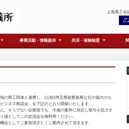
上尾商工会
事業活動・情報提供
共済・保険制度
ー情報
定
意見・陳情整備
支部活動
会員証明
原産地証明
容器包装リサイクル法
GS1事業者コード
e-中小企業ネットマガジン
情報紙『あぴお』
会議所からのお知らせ
会員事業所紹介ページ
小規模企業共済制度
生命共済制度パートナーあげお
特定退職金共済制度
火災共済・自動車共済
商工会議所向会員向け保険制度
福祉制度(個人保険)
地域別
アクティ
聚正義
青年部
女性会
アブセッ
APR(
アイデ
上尾ま
AGEO
キラリ
上尾串
あげお
(JANコード)
(中小企業基盤整備機構発行)
会)
！
の商工団体と連携し、(公財)埼玉県産業振興公社の協力のも
ビジネス商談会」を下記のとおり開催いたします。
ん、そうでない企業様でも、今後の案件に対応し取引を拡大す
う場としてこの交流会を御利用ください。
機会としてご参加頂きたくご案内させて頂きます。