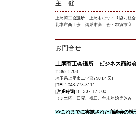
主 催
上尾商工会議所・上尾ものつくり協同組合
北本市商工会・鴻巣市商工会・加須市商工
お問合せ
上尾商工会議所 ビジネス商談会
〒362-8703
埼玉県上尾市二ツ宮750 [
地図
]
[TEL]
048-773-3111
[営業時間]
8：30～17：00
（※土曜、日曜、祝日、年末年始等休み）
>>これまでに実施された商談会の様