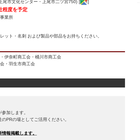
上尾市文化センター・上尾市二ツ宮750) [
]
社程度を予定
事業所
レット・名刺 および製品や部品をお持ちください。
・伊奈町商工会・桶川市商工会
会・羽生市商工会
が参加します。
社のPRの場としてご活用ください。
新情報掲載します。