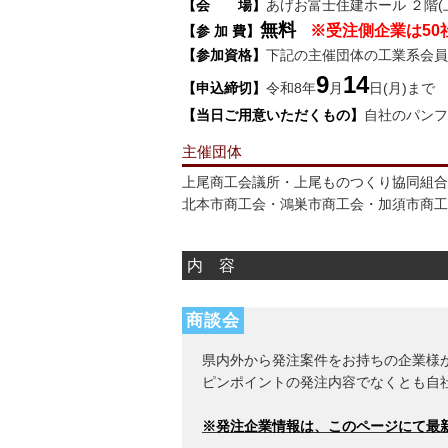
【会 場】
あげお富士住建ホール ２階(
無料
※受注側企業は50
【参 加 費】
【参加資格】
下記の主催団体の工業系会員
9
14
【申込締切】
令和8年
月
日(月)まで
【当日ご用意いただくもの】
自社のパンフ
主催団体
上尾商工会議所・上尾ものつくり協同組合
北本市商工会・鴻巣市商工会・加須市商工
内 容
商談会
県内外から発注案件をお持ちの企業様
ピンポイントの発注内容でなくとも自
※発注企業情報は、このページにて最